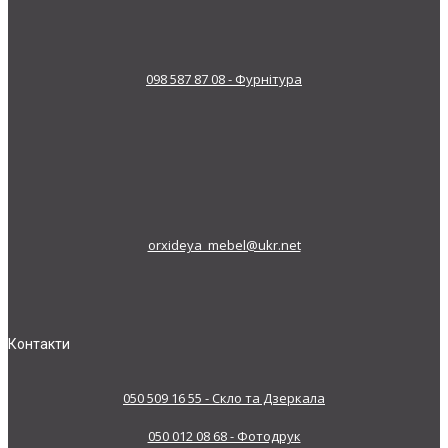
098 587 87 08 - Фурнітура
orxideya_mebel@ukr.net
Контакти
050 509 16 55 - Скло та Дзеркала
050 012 08 68 - Фотодрук