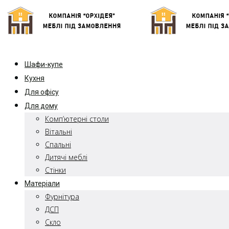
Шафи-купе
Кухня
Для офісу
Для дому
Комп’ютерні столи
Вітальні
Спальні
Дитячі меблі
Стінки
Матеріали
Фурнітура
ДСП
Скло