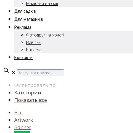
Малюнки на склі
Для садків
Для магазинів
Реклама
Фотодрук на холсті
Вивіски
Банери
Контакти
✕
Фильтровать по
Категории
Показать все
Все
Artwork
Banner